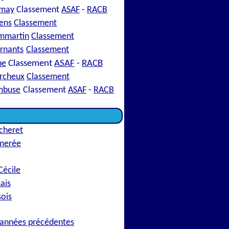
imay
Classement
ASAF
-
RACB
ens
Classement
mmartin
Classement
rnants
Classement
he
Classement
ASAF
-
RACB
ercheux
Classement
mbuse
Classement
ASAF
-
RACB
cheret
merée
Cécile
ais
sois
 années précédentes