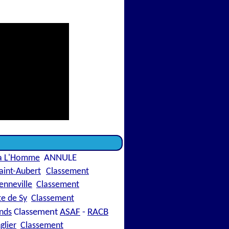
la L'Homme
ANNULE
aint-Aubert
Classement
enneville
Classement
e de Sy
Classement
nds
Classement
ASAF
-
RACB
glier
Classement