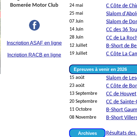
Bomerée Motor Club
24 mai
C Côte de Ch
25 mai
Slalom d'Abol
07 Juin
Slalom de Do
14 Juin
CC des 36 Tou
28 Juin
CC de La Roc
I
nscription
ASAF en ligne
12 Juillet
B-Short de B
19 Juillet
C Côte La Ca
Incription RACB en ligne
Epreuves à venir en 2026
15 août
Slalom de Les
23 août
C Côte de Bo
13 Septembre
CC de Houyet
20 Septembre
CC de Sainte-
11 Octobre
B-Short Gaum
08 Novembre
B-Short Viller
Résultats des
Archives