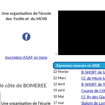
Une organisation
de l'écurie
des Forêts et du MCHS
<
I
nscription
ASAF en ligne
Epreuves courues en 2026
22 Février
B-SHORT de 
22 Mars
CC de Mont-S
12 Avril
B-SHORT de T
 de côte de BOMEREE
19 avril
Course de Côt
10 Mai
CC Ry des Gla
17 mai
Slalom de Lon
Une organisation
de l'écurie