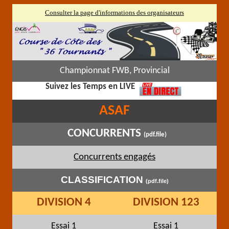
Consulter la page d'informations des organisateurs
Championnat FWB, Provincial
Suivez les Temps en LIVE
ASAF
CONCURRENTS
(pdf.file)
Concurrents engagés
CLASSIFICATION
(pdf.file)
DIVISION 4
DIVISION 123
Essai 1
Essai 1