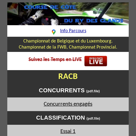
Info Parcours
Championnat de Belgique et du Luxembourg.
Championnat de la FWB, Championnat Provincial.
Suivez les Temps en LIVE
RACB
CONCURRENTS
(pdf.file)
Concurrents engagés
CLASSIFICATION
(pdf.file)
Essai 1