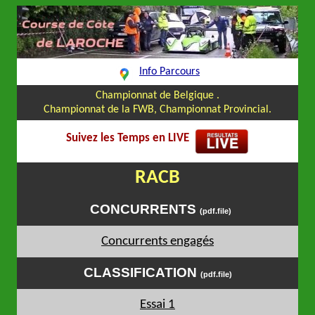
Info Parcours
Championnat de Belgique .
Championnat de la FWB, Championnat Provincial.
Suivez les Temps en LIVE
RACB
CONCURRENTS
(pdf.file)
Concurrents engagés
CLASSIFICATION
(pdf.file)
Essai 1