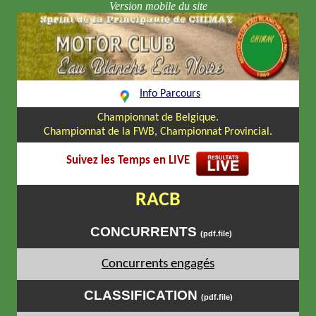
Info Parcours
Championnat de Belgique.
Championnat de la FWB, Championnat Provincial.
Suivez les Temps en LIVE
RACB
CONCURRENTS
(pdf.file)
Concurrents engagés
CLASSIFICATION
(pdf.file)