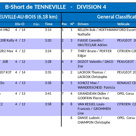
B-Short de TENNEVILLE
-
DIVISION 4
ANEUVILLE-AU-BOIS (6,18 km)
General Classifica
Div-Cl
Pén
Time
Pos
N°
Drivers
Vehicule
Pas toucher
Pas toucher
Vehicule
rt Mk2
4
/ 14
3:14
1
1
KELLEN Bob / HOFFMANN
FORD Escor
Nathalie
208 Rally
4
/ 13
3:20
2
3
FIASSE Corentin /
PEUGEOT
2
HAUTECLAIR Adrien
C2R2 Max
4
/ 12
3:24
3
7
THIRY Bruno / PEIFFER
CITROEN C2
Edgar
T
208
4
/ 12
3:28
4
9
DOZOT Valentin / DACO
PEAUGEOT
Zoe
207 R3T
4
/ 14
3:35
5
2
LACROIX Thomas /
PEUGEOT 20
LACROIX Christophe
lio
4
/ 13
3:36
6
5
SCHILTZ Max /
RENAULT Cli
WANDERSCHEID
Patricia
a
4
/ 13
3:41
7
4
GRANDJEAN Didier /
OPEL Corsa
GODFRIN Pierre-Yves
C2
4
/ 12
3:58
8
8
VAN KESSEL Louis-
CITROEN
C2
Francois / GROMMEN
Line
6
DANSE Ludovic /
OPEL
Corsa
CHAMPON Christophe