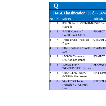
Q
STAGE Classification (SS 6) - L
Pos
N°
Drivers
Vehicule
Pas toucher
Pas toucher
1
1
KELLEN Bob / HOFFMANN
FORD Esco
Nathalie
2
3
FIASSE Corentin /
PEUGEOT
HAUTECLAIR Adrien
3
7
THIRY Bruno / PEIFFER
CITROEN 
Edgar
4
9
DOZOT Valentin / DACO
PEAUGEO
Zoe
5
2
LACROIX Thomas /
PEUGEOT 
LACROIX Christophe
6
5
SCHILTZ Max /
RENAULT C
WANDERSCHEID
Patricia
7
4
GRANDJEAN Didier /
OPEL Cors
GODFRIN Pierre-Yves
8
8
VAN KESSEL Louis-
CITROEN
Francois / GROMMEN
Line